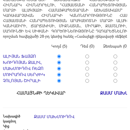
ՀԻՄՆԱՐԿ ՀԻՄՆԱԴՐԵԼՈՒ, "ՀԱՅԱՍՏԱՆԻ ՀԱՆՐԱՊԵՏՈՒԹՅԱՆ
ՄԱՐԶԻ ԱԼԱԳՅԱԶԻ ՀԱՄԱՅՔԱՊԵՏԱՐԱՆԻ ԱՇԽԱՏԱԿԱԶՄ" Հ
ԿԱՌԱՎԱՐՉԱԿԱՆ ՀԻՄՆԱՐԿԻ ԿԱՆՈՆԱԴՐՈՒԹՅՈՒՆԸ ՀԱՍ
ՀԱՅԱՍՏԱՆԻ ՀԱՆՐԱՊԵՏՈՒԹՅԱՆ ԱՐԱԳԱԾՈՏՆԻ ՄԱՐԶԻ ԱԼԱԳՅԱ
ԿԱՆԻԱՇԻՐԻ, ՃԱՐՃԱԿԻՍԻ, ՄԻՋՆԱՏԱՆ, ՄԻՐԱՔԻ, ՋԱՄՇԼՈՒԻ, 
ՍԱԴՈՒՆՑԻ ԵՎ ՍԻՓԱՆԻ ԳՈՐԾՈՒՆԵՈՒԹՅՈՒՆԸ ԴԱԴԱՐԵՑՆԵԼՈՒ Մ
որոշման հավելվածի 28-րդ կետից հանել «Համայնքի ղեկավարի ռեֆերեն
Կողմ (5)
Դեմ (0)
Ձեռնպահ (0)
ԱԼԻՅԱՆ ՖԱՅԶՈ
ԽՈՒԴՈՅԱՆ ՋԱԼԻԼ
ՄԱԽՄՈՒԴՈՎ ՌԵԶՈ
ՄՈՒՐԱԴՈՎ ՍԵՐԺԻԿ
ՉՈԼՈՅԱՆ ՇԻՐԱԼԻ
ՀԱՄԱՅՆՔԻ ՂԵԿԱՎԱՐ
ՋԱՍՄ ՄԱԽՄ
Նախագիծ
ՋԱՍՄ ՄԱԽՄՈՒԴՈՎ
կազմող
Կից