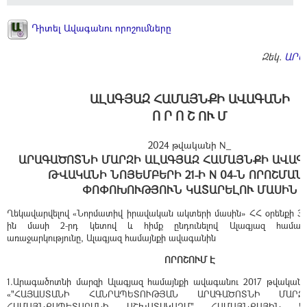
Դիտել Ավագանու որոշումները
Զեկ.
ԱՐԱ
ԱԼԱԳՅԱԶ ՀԱՄԱՅՆՔԻ ԱՎԱԳԱՆԻ
Ո Ր Ո Շ ՈՒ Մ
2024 թվականի N_
ԱՐԱԳԱԾՈՏՆԻ ՄԱՐԶԻ ԱԼԱԳՅԱԶ ՀԱՄԱՅՆՔԻ ԱՎԱԳԱ
ԹՎԱԿԱՆԻ ՆՈՅԵՄԲԵՐԻ 21-Ի N 04-Ն ՈՐՈՇՄԱՆ
ՓՈՓՈԽՈՒԹՅՈՒՆ ԿԱՏԱՐԵԼՈՒ ՄԱՍԻՆ
Ղեկավարվելով «Նորմատիվ իրավական ակտերի մասին» ՀՀ օրենքի 33-
ին մասի 2-րդ կետով և հիմք ընդունելով Ալագյազ համայ
առաջարկությունը, Ալագյազ համայնքի ավագանին
ՈՐՈՇՈՒՄ Է
1.Արագածոտնի մարզի Ալագյազ համայնքի ավագանու 2017 թվականի ն
«"ՀԱՅԱՍՏԱՆԻ ՀԱՆՐԱՊԵՏՈՒԹՅԱՆ ԱՐԱԳԱԾՈՏՆԻ ՄԱՐ
ՀԱՄԱՅՆՔԱՊԵՏԱՐԱՆԻ ԱՇԽԱՏԱԿԱԶՄ" ՀԱՄԱՅՆՔԱՅԻՆ ԿԱ