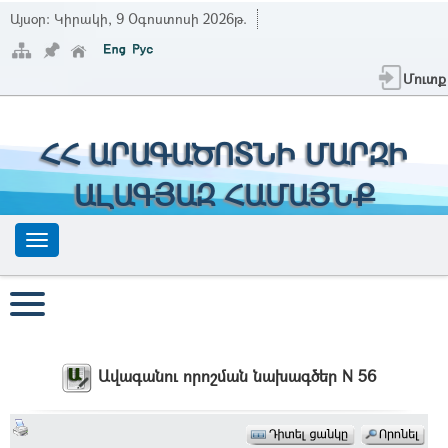
Այսօր:
Կիրակի, 9 Օգոստոսի 2026թ.
Մուտք
ՀՀ ԱՐԱԳԱԾՈՏՆԻ ՄԱՐԶԻ
ԱԼԱԳՅԱԶ ՀԱՄԱՅՆՔ
Ավագանու որոշման նախագծեր N 56