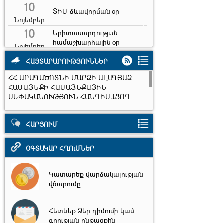
10
ՏԻՄ ձևավորման օր
Նոյեմբեր
10
Երիտասարդության
համաշխարհային օր
Նոյեմբեր
7
Երկրաշարժի զոհերի
ՀԱՅՏԱՐԱՐՈՒԹՅՈՒՆՆԵՐ
հիշատակի օր
Դեկտեմբեր
ՀՀ ԱՐԱԳԱԾՈՏՆԻ ՄԱՐԶԻ ԱԼԱԳՅԱԶ
31
ՀԱՄԱՅՆՔԻ ՀԱՄԱՅՆՔԱՅԻՆ
Ամանոր
ՍԵՓԱԿԱՆՈՒԹՅՈՒՆ ՀԱՆԴԻՍԱՑՈՂ
Դեկտեմբեր
ՀՈՂԱՄԱՍԻ ԷԼԵԿՏՐՈՆԱՅԻՆ ԱՃՈՒՐԴ-
31
ՎԱՃԱՌՔ
Նոր տարի
ՀԱՐՑՈՒՄ
Դեկտեմբեր
2026,Հուլիս 24 - Սեպտեմբեր 24
6
Սուրբ ծնունդ և
հայտնություն
ՕԳՏԱԿԱՐ ՀՂՈւՄՆԵՐ
Հունվար
13
Հին նոր տարի
Կատարեք վարձակալության
Հունվար
վճարումը
Հետևեք Ձեր դիմումի կամ
գրության ընթացքին