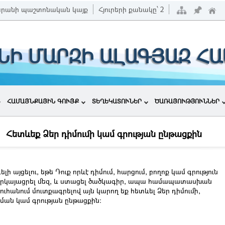
արանի պաշտոնական կայք
Հյուրերի քանակը՝
2
ՆԻ ՄԱՐԶԻ ԱԼԱԳՅԱԶ Հ
ՀԱՄԱՅՆՔԱՅԻՆ ԳՈՒՅՔ
ՏԵՂԵԿԱՏՈՒՆԵՐ
ԾԱՌԱՅՈՒԹՅՈՒՆՆԵՐ
Հետևեք Ձեր դիմումի կամ գրության ընթացքին
լի այցելու, եթե Դուք որևէ դիմում, հարցում, բողոք կամ գրություն
երկայացրել մեզ, և ստացել ծածկագիր, ապա համապատասխան
ւհանում մուտքագրելով այն կարող եք հետևել Ձեր դիմումի,
ման կամ գրության ընթացքին: