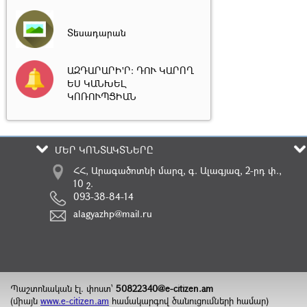
Տեսադարան
ԱԶԴԱՐԱՐԻ'Ր: ԴՈՒ ԿԱՐՈՂ
ԵՍ ԿԱՆԽԵԼ
ԿՈՌՈՒՊՑԻԱՆ
ՄԵՐ ԿՈՆՏԱԿՏՆԵՐԸ
ՀՀ, Արագածոտնի մարզ, գ. Ալագյազ, 2-րդ փ.,
10 շ.
093-38-84-14
alagyazhp@mail.ru
Պաշտոնական էլ. փոստ`
50822340@e-citizen.am
(միայն
www.e-citizen.am
համակարգով ծանուցումների համար)