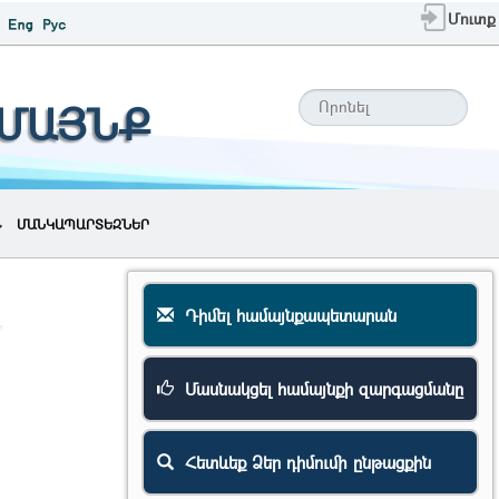
Մուտք
ԱՄԱՅՆՔ
ՄԱՆԿԱՊԱՐՏԵԶՆԵՐ
Դիմել համայնքապետարան
Մասնակցել համայնքի զարգացմանը
Հետևեք Ձեր դիմումի ընթացքին