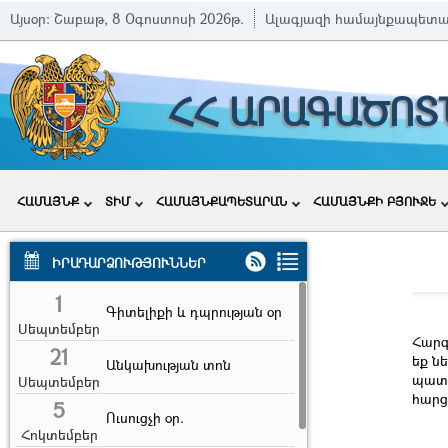
Այսօր:
Շաբաթ, 8 Օգոստոսի 2026թ.
Ալագյազի համայնքապետ
ՀՀ ԱՐԱԳԱԾՈՏ
ՀԱՄԱՅՆՔ
ՏԻՄ
ՀԱՄԱՅՆՔԱՊԵՏԱՐԱՆ
ՀԱՄԱՅՆՔԻ ԲՅՈՒՋԵ
ԻՐԱԴԱՐՁՈՒԹՅՈՒՆՆԵՐ
1
Գիտելիքի և դպրության օր
Սեպտեմբեր
Հարգե
21
եք ն
Անկախության տոն
պատո
Սեպտեմբեր
հարց
5
Ուսուցչի օր.
Հոկտեմբեր