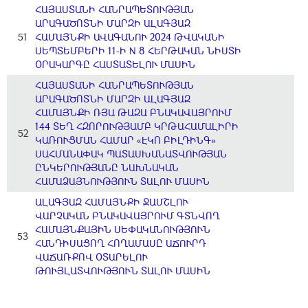
ՀԱՅԱՍՏԱՆԻ ՀԱՆՐԱՊԵՏՈՒԹՅԱՆ
ԱՐԱԳԱԾՈՏՆԻ ՄԱՐԶԻ ԱԼԱԳՅԱԶ
51
ՀԱՄԱՅՆՔԻ ԱՎԱԳԱՆՈՒ 2024 ԹՎԱԿԱՆԻ
ՍԵՊՏԵՄԲԵՐԻ 11-Ի N 8 ՀԵՐԹԱԿԱՆ ՆԻՍՏԻ
ՕՐԱԿԱՐԳԸ ՀԱՍՏԱՏԵԼՈՒ ՄԱՍԻՆ
ՀԱՅԱՍՏԱՆԻ ՀԱՆՐԱՊԵՏՈՒԹՅԱՆ
ԱՐԱԳԱԾՈՏՆԻ ՄԱՐԶԻ ԱԼԱԳՅԱԶ
ՀԱՄԱՅՆՔԻ ՌՅԱ ԹԱԶԱ ԲՆԱԿԱՎԱՅՐՈՒՄ
144 ՏԵՂ ՀԶՈՐՈՒԹՅԱՄԲ ԿՐԹԱՀԱՄԱԼԻՐԻ
52
ԿԱՌՈՒՑՄԱՆ ՀԱՄԱՐ «ԷԿՈ ԲԻԼԴԻՆԳ»
ՍԱՀՄԱՆԱՓԱԿ ՊԱՏԱՍԽԱՆԱՏՎՈՒԹՅԱՆ
ԸՆԿԵՐՈՒԹՅԱՆԸ ՆԱԽՆԱԿԱՆ
ՀԱՄԱՁԱՅՆՈՒԹՅՈՒՆ ՏԱԼՈՒ ՄԱՍԻՆ
ԱԼԱԳՅԱԶ ՀԱՄԱՅՆՔԻ ՋԱՄՇԼՈՒ
ՎԱՐՉԱԿԱՆ ԲՆԱԿԱՎԱՅՐՈՒՄ ԳՏՆՎՈՂ
ՀԱՄԱՅՆՔԱՅԻՆ ՍԵՓԱԿԱՆՈՒԹՅՈՒՆ
53
ՀԱՆԴԻՍԱՑՈՂ ՀՈՂԱՄԱՍԸ ԱՃՈՒՐԴ
ՎԱՃԱՌՔՈՎ ՕՏԱՐԵԼՈՒ
ԹՈՒՅԼԱՏՎՈՒԹՅՈՒՆ ՏԱԼՈՒ ՄԱՍԻՆ