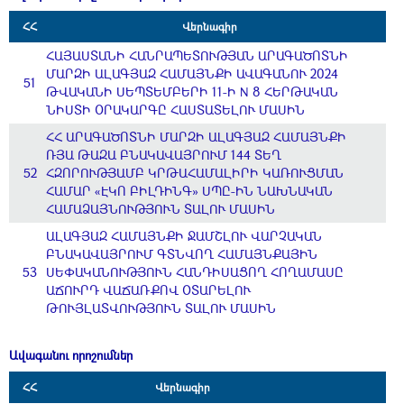
ՀՀ
Վերնագիր
ՀԱՅԱՍՏԱՆԻ ՀԱՆՐԱՊԵՏՈՒԹՅԱՆ ԱՐԱԳԱԾՈՏՆԻ
ՄԱՐԶԻ ԱԼԱԳՅԱԶ ՀԱՄԱՅՆՔԻ ԱՎԱԳԱՆՈՒ 2024
51
ԹՎԱԿԱՆԻ ՍԵՊՏԵՄԲԵՐԻ 11-Ի N 8 ՀԵՐԹԱԿԱՆ
ՆԻՍՏԻ ՕՐԱԿԱՐԳԸ ՀԱՍՏԱՏԵԼՈՒ ՄԱՍԻՆ
ՀՀ ԱՐԱԳԱԾՈՏՆԻ ՄԱՐԶԻ ԱԼԱԳՅԱԶ ՀԱՄԱՅՆՔԻ
ՌՅԱ ԹԱԶԱ ԲՆԱԿԱՎԱՅՐՈՒՄ 144 ՏԵՂ
52
ՀԶՈՐՈՒԹՅԱՄԲ ԿՐԹԱՀԱՄԱԼԻՐԻ ԿԱՌՈՒՑՄԱՆ
ՀԱՄԱՐ «ԷԿՈ ԲԻԼԴԻՆԳ» ՍՊԸ-ԻՆ ՆԱԽՆԱԿԱՆ
ՀԱՄԱՁԱՅՆՈՒԹՅՈՒՆ ՏԱԼՈՒ ՄԱՍԻՆ
ԱԼԱԳՅԱԶ ՀԱՄԱՅՆՔԻ ՋԱՄՇԼՈՒ ՎԱՐՉԱԿԱՆ
ԲՆԱԿԱՎԱՅՐՈՒՄ ԳՏՆՎՈՂ ՀԱՄԱՅՆՔԱՅԻՆ
53
ՍԵՓԱԿԱՆՈՒԹՅՈՒՆ ՀԱՆԴԻՍԱՑՈՂ ՀՈՂԱՄԱՍԸ
ԱՃՈՒՐԴ ՎԱՃԱՌՔՈՎ ՕՏԱՐԵԼՈՒ
ԹՈՒՅԼԱՏՎՈՒԹՅՈՒՆ ՏԱԼՈՒ ՄԱՍԻՆ
Ավագանու որոշումներ
ՀՀ
Վերնագիր