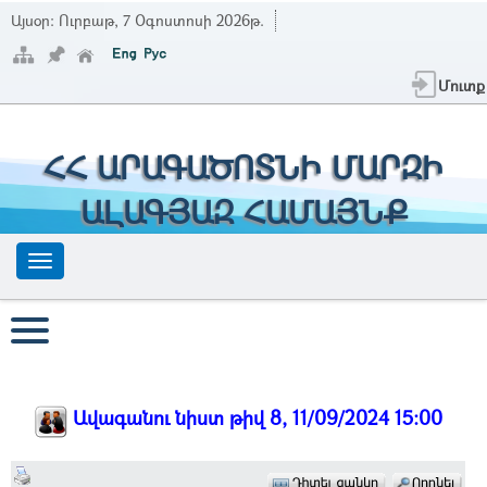
Այսօր:
Ուրբաթ, 7 Օգոստոսի 2026թ.
Մուտք
ՀՀ ԱՐԱԳԱԾՈՏՆԻ ՄԱՐԶԻ
ԱԼԱԳՅԱԶ ՀԱՄԱՅՆՔ
Ավագանու նիստ թիվ 8, 11/09/2024 15:00