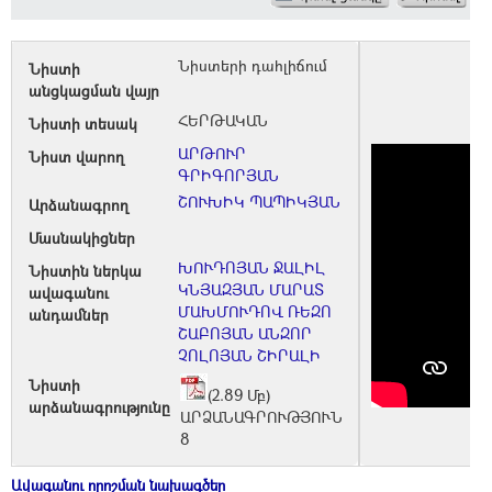
Նիստերի դահլիճում
Նիստի
անցկացման վայր
ՀԵՐԹԱԿԱՆ
Նիստի տեսակ
ԱՐԹՈՒՐ
Նիստ վարող
ԳՐԻԳՈՐՅԱՆ
ՇՈՒԽԻԿ ՊԱՊԻԿՅԱՆ
Արձանագրող
Մասնակիցներ
ԽՈՒԴՈՅԱՆ ՋԱԼԻԼ
Նիստին ներկա
ԿՆՅԱԶՅԱՆ ՄԱՐԱՏ
ավագանու
ՄԱԽՄՈՒԴՈՎ ՌԵԶՈ
անդամներ
ՇԱԲՈՅԱՆ ԱՆԶՈՐ
ՉՈԼՈՅԱՆ ՇԻՐԱԼԻ
Նիստի
(2.89 Մբ)
արձանագրությունը
ԱՐՁԱՆԱԳՐՈՒԹՅՈՒՆ
8
Ավագանու որոշման նախագծեր