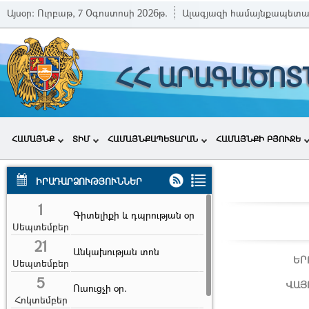
Այսօր:
Ուրբաթ, 7 Օգոստոսի 2026թ.
Ալագյազի համայնքապետա
ՀՀ ԱՐԱԳԱԾՈՏ
ՀԱՄԱՅՆՔ
ՏԻՄ
ՀԱՄԱՅՆՔԱՊԵՏԱՐԱՆ
ՀԱՄԱՅՆՔԻ ԲՅՈՒՋԵ
ԻՐԱԴԱՐՁՈՒԹՅՈՒՆՆԵՐ
1
Գիտելիքի և դպրության օր
Սեպտեմբեր
21
Անկախության տոն
ԵՐ
Սեպտեմբեր
5
ՎԱՅ
Ուսուցչի օր.
Հոկտեմբեր