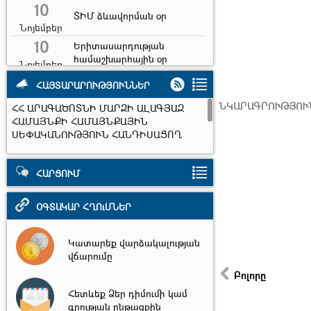
10
ՏԻՄ ձևավորման օր
Նոյեմբեր
10
Երիտասարդության
համաշխարհային օր
Նոյեմբեր
7
Երկրաշարժի զոհերի
ՀԱՅՏԱՐԱՐՈՒԹՅՈՒՆՆԵՐ
հիշատակի օր
Դեկտեմբեր
ՆԿԱՐԱԳՐՈՒԹՅՈՒ
ՀՀ ԱՐԱԳԱԾՈՏՆԻ ՄԱՐԶԻ ԱԼԱԳՅԱԶ
31
ՀԱՄԱՅՆՔԻ ՀԱՄԱՅՆՔԱՅԻՆ
Ամանոր
ՍԵՓԱԿԱՆՈՒԹՅՈՒՆ ՀԱՆԴԻՍԱՑՈՂ
Դեկտեմբեր
ՀՈՂԱՄԱՍԻ ԷԼԵԿՏՐՈՆԱՅԻՆ ԱՃՈՒՐԴ-
31
ՎԱՃԱՌՔ
Նոր տարի
ՀԱՐՑՈՒՄ
Դեկտեմբեր
2026,Հուլիս 24 - Սեպտեմբեր 24
6
Սուրբ ծնունդ և
հայտնություն
ՕԳՏԱԿԱՐ ՀՂՈւՄՆԵՐ
Հունվար
13
Հին նոր տարի
Կատարեք վարձակալության
Հունվար
վճարումը
Բոլորը
Հետևեք Ձեր դիմումի կամ
գրության ընթացքին