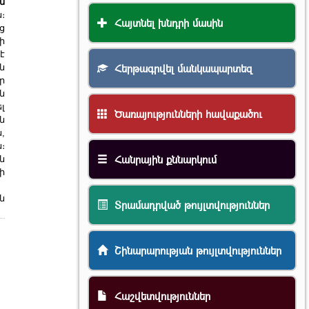
ն
։
Հայտնել խնդրի մասին
ց
ի
է
Հերթագրվել մանկապարտեզ
ն
ր
ն
լ
Ծառայությունների հավաքածու
ն
,
։
Հանրային քննարկում
ն
ի
ն
Տրամադրված թույլտվություններ
Շինարարության թույլտվություններ
Հաշվետվություններ