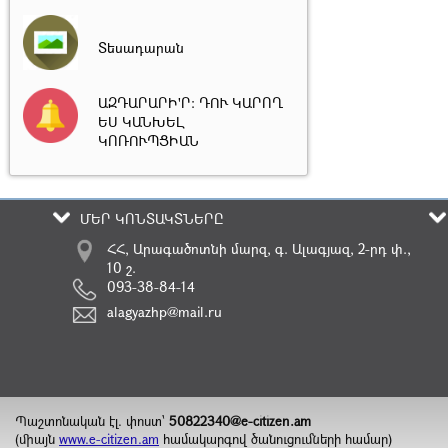
Տեսադարան
ԱԶԴԱՐԱՐԻ'Ր: ԴՈՒ ԿԱՐՈՂ
ԵՍ ԿԱՆԽԵԼ
ԿՈՌՈՒՊՑԻԱՆ
ՄԵՐ ԿՈՆՏԱԿՏՆԵՐԸ
ՀՀ, Արագածոտնի մարզ, գ. Ալագյազ, 2-րդ փ.,
10 շ.
093-38-84-14
alagyazhp@mail.ru
Պաշտոնական էլ. փոստ`
50822340@e-citizen.am
(միայն
www.e-citizen.am
համակարգով ծանուցումների համար)