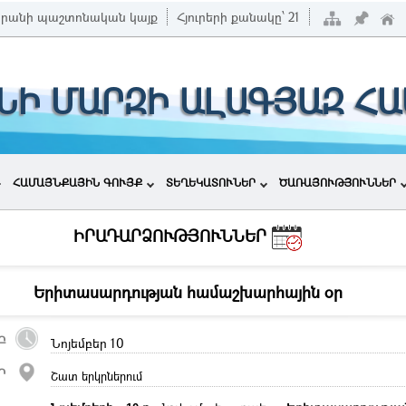
րանի պաշտոնական կայք
Հյուրերի քանակը՝
21
ՆԻ ՄԱՐԶԻ ԱԼԱԳՅԱԶ Հ
ՀԱՄԱՅՆՔԱՅԻՆ ԳՈՒՅՔ
ՏԵՂԵԿԱՏՈՒՆԵՐ
ԾԱՌԱՅՈՒԹՅՈՒՆՆԵՐ
ԻՐԱԴԱՐՁՈՒԹՅՈՒՆՆԵՐ
Երիտասարդության համաշխարհային օր
Բ
Նոյեմբեր 10
Ր
Շատ երկրներում