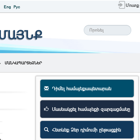
Մուտք
ԱՄԱՅՆՔ
ՄԱՆԿԱՊԱՐՏԵԶՆԵՐ
Դիմել համայնքապետարան
Մասնակցել համայնքի զարգացմանը
Հետևեք Ձեր դիմումի ընթացքին