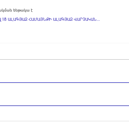
կման ենթակա է
 18 ԱԼԱԳՅԱԶ ՀԱՄԱՅՆՔԻ ԱԼԱԳՅԱԶ ՎԱՐՉԱԿԱՆ...