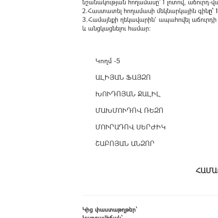
նշանակության հողամասը՝ 1 լոտով, աճուրդ-վ
2.Հաստատել հողամասի մեկնարկային գին
ը՝
3.Համայնքի ղեկավարին` ապահովել աճուր
և անցկացնելու համար:
Կողմ -5
ԱԼԻՅԱՆ ՖԱՅԶՈ
ԽՈՒԴՈՅԱՆ ՋԱԼԻԼ
ՄԱԽՄՈՒԴՈՎ ՌԵԶՈ
ՄՈՒՐԱԴՈՎ ՍԵՐԺԻԿ
ՇԱԲՈՅԱՆ ԱՆԶՈՐ
Հ
Կից փաստաթղթեր՝
Կարգավիճակ՝