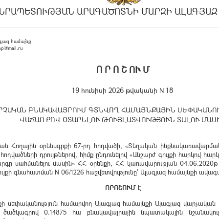
ՆՐԱՊԵՏՈՒԹՅԱՆ ԱՐԱԳԱԾՈՏՆԻ ՄԱՐԶԻ ԱԼԱԳՅԱԶ
յազ համայնք
hp@mail.ru
Ո Ր Ո Շ ՈՒ Մ
19 հունիսի 2026 թվականի N 18
ԱՐՉԱԿԱՆ ԲՆԱԿԱՎԱՅՐՈՒՄ ԳՏՆՎՈՂ ՀԱՄԱՅՆՔԱՅԻՆ ՍԵՓԱԿԱՆՈ
ՎԱՃԱՌՔՈՎ ՕՏԱՐԵԼՈՒ ԹՈՒՅԼԱՏՎՈՒԹՅՈՒՆ ՏԱԼՈՒ ՄԱՍ
 Հողային օրենսգրքի 67-րդ հոդվածի, «Տեղական ինքնակառավարման մ
 հոդվածների դրույթներով, հիմք ընդունելով «Անշարժ գույքի հարկով հ
ը սահմանելու մասին» ՀՀ օրենքի, ՀՀ կառավարության 04.06.2020
ւյքի գնահատման N 06/1226 հաշվետվությունը՝ Ալագյազ համայնքի ավագ
ՈՐՈՇՈՒՄ Է
նքի սեփականություն համարվող Ալագյազ համայնքի Ալագյազ վարչական բ
ն ծածկագրով 0.14875 հա բնակավայրային նպատակային նշանակո