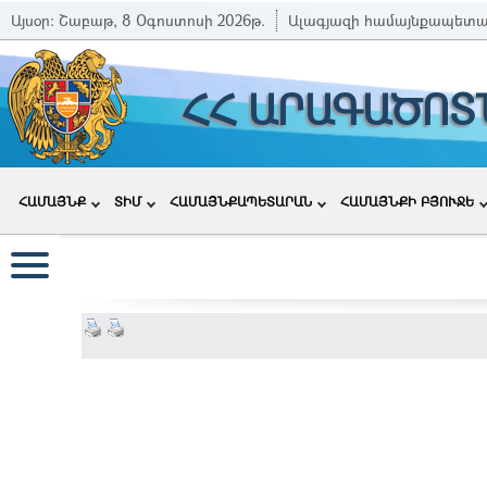
Այսօր:
Շաբաթ, 8 Օգոստոսի 2026թ.
Ալագյազի համայնքապետ
ՀՀ ԱՐԱԳԱԾՈՏ
ՀԱՄԱՅՆՔ
ՏԻՄ
ՀԱՄԱՅՆՔԱՊԵՏԱՐԱՆ
ՀԱՄԱՅՆՔԻ ԲՅՈՒՋԵ