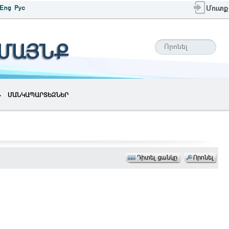
Մուտք
ԱՄԱՅՆՔ
ՄԱՆԿԱՊԱՐՏԵԶՆԵՐ