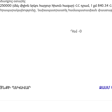
աճառքով օտարել:
 1250000 (մեկ միլիոն երկու հարյուր հիսուն հազար) ՀՀ դրամ, 1 քմ 840.34 
դի հրապարակայնությունը, նախապատրաստել համապատասխան փաստաթ
Դեմ -0
ԱՄԱՅՆՔԻ ՂԵԿԱՎԱՐ
ՋԱՍՄ