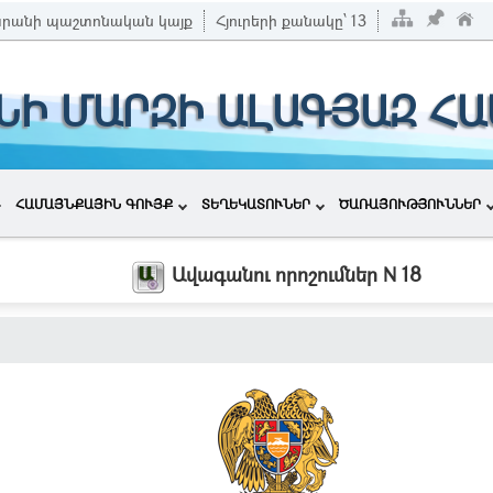
արանի պաշտոնական կայք
Հյուրերի քանակը՝
13
ՆԻ ՄԱՐԶԻ ԱԼԱԳՅԱԶ Հ
ՀԱՄԱՅՆՔԱՅԻՆ ԳՈՒՅՔ
ՏԵՂԵԿԱՏՈՒՆԵՐ
ԾԱՌԱՅՈՒԹՅՈՒՆՆԵՐ
Ավագանու որոշումներ N 18