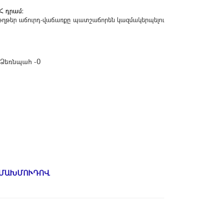
ՀՀ դրամ:
ղթեր աճուրդ-վաճառքը պատշաճորեն կազմակերպելու
Ձեռնպահ -0
 ՄԱԽՄՈՒԴՈՎ