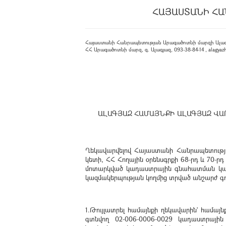
ՀԱՅԱՍՏԱՆԻ ՀԱ
Հայաստանի Հանրապետության Արագածոտնի մարզի Ալագ
ՀՀ Արագածոտնի մարզ, գ. Ալագյազ, 093-38-84-14 , alagyaz
ԱԼԱԳՅԱԶ ՀԱՄԱՅՆՔԻ ԱԼԱԳՅԱԶ Վ
Ղեկավարվելով Հայաստանի Հանրապետության
կետի, ՀՀ Հողային օրենսգրքի 68-րդ և 70-րդ
մոտարկված կադաստրային գնահատման կարգ
կազմակերպության կողմից տրված անշարժ գո
1.Թույլատրել համայնքի ղեկավարին` համայ
գտնվող 02-006-0006-0029 կադաստրայի