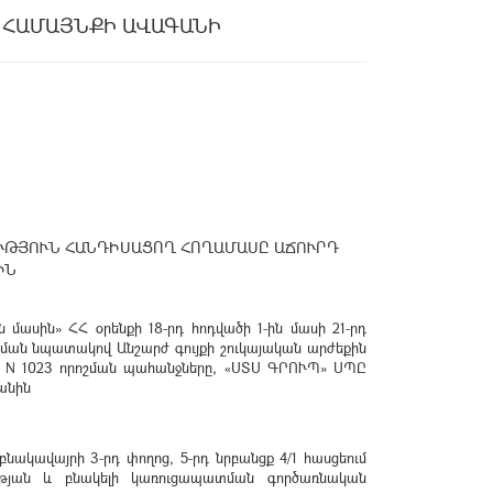
 ՀԱՄԱՅՆՔԻ ԱՎԱԳԱՆԻ
ՒԹՅՈՒՆ ՀԱՆԴԻՍԱՑՈՂ ՀՈՂԱՄԱՍԸ ԱՃՈՒՐԴ
ԻՆ
ասին» ՀՀ օրենքի 18-րդ հոդվածի 1-ին մասի 21-րդ
արկման նպատակով Անշարժ գույքի շուկայական արժեքին
թ N 1023 որոշման պահանջները, «ՍՏՍ ԳՐՈՒՊ» ՍՊԸ
անին
նակավայրի 3-րդ փողոց, 5-րդ նրբանցք 4/1 հասցեում
ւթյան և բնակելի կառուցապատման գործառնական