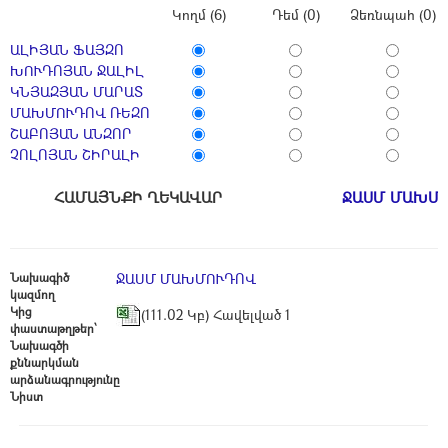
Կողմ (6)
Դեմ (0)
Ձեռնպահ (0)
ԱԼԻՅԱՆ ՖԱՅԶՈ
ԽՈՒԴՈՅԱՆ ՋԱԼԻԼ
ԿՆՅԱԶՅԱՆ ՄԱՐԱՏ
ՄԱԽՄՈՒԴՈՎ ՌԵԶՈ
ՇԱԲՈՅԱՆ ԱՆԶՈՐ
ՉՈԼՈՅԱՆ ՇԻՐԱԼԻ
ՀԱՄԱՅՆՔԻ ՂԵԿԱՎԱՐ
ՋԱՍՄ ՄԱԽՄ
Նախագիծ
ՋԱՍՄ ՄԱԽՄՈՒԴՈՎ
կազմող
Կից
(111.02 Կբ) Հավելված 1
փաստաթղթեր՝
Նախագծի
քննարկման
արձանագրությունը
Նիստ