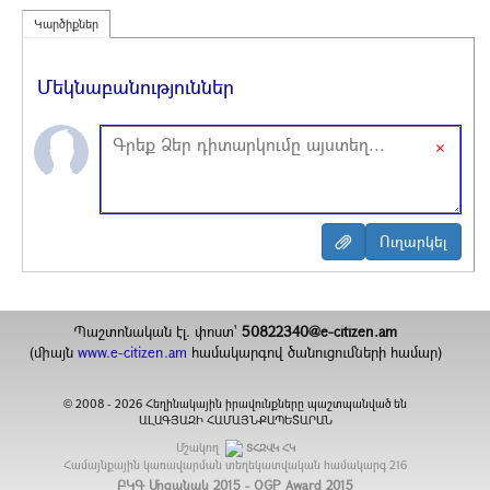
Կարծիքներ
Մեկնաբանություններ
×
Պաշտոնական էլ. փոստ`
50822340@e-citizen.am
(միայն
www.e-citizen.am
համակարգով ծանուցումների համար)
2008 -
2026
Հեղինակային իրավունքները պաշտպանված են
©
ԱԼԱԳՅԱԶԻ ՀԱՄԱՅՆՔԱՊԵՏԱՐԱՆ
Մշակող
ՏՀԶՎԿ ՀԿ
Համայնքային կառավարման տեղեկատվական համակարգ
216
ԲԿԳ Մրցանակ 2015 - OGP Award 2015