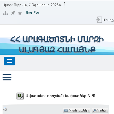
Այսօր:
Ուրբաթ, 7 Օգոստոսի 2026թ.
Մուտք
ՀՀ ԱՐԱԳԱԾՈՏՆԻ ՄԱՐԶԻ
ԱԼԱԳՅԱԶ ՀԱՄԱՅՆՔ
Ավագանու որոշման նախագծեր N 31