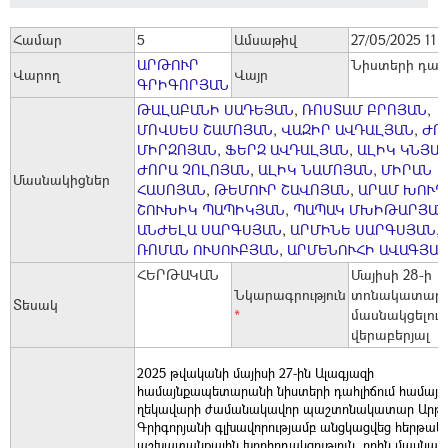
Համար
5
Ամսաթիվ
27/05/2025 11:
ԱՐԹՈՒՐ
Նիստերի դահլ
Վարող
Վայր
ԳՐԻԳՈՐՅԱՆ
ԹԱԼԱԲԱՆԻ ՍԱԴԵՅԱՆ
,
ՌՈՍՏԱՄ ԲՐՈՅԱՆ
,
ՄՈՎՍԵՍ ՇԱՄՈՅԱՆ
,
ՎԱԶԻՐ ԱՎԴԱԼՅԱՆ
,
ԺՈ
ՄԻՐԶՈՅԱՆ
,
ՖԵՐԶ ԱՎԴԱԼՅԱՆ
,
ԱԼԻԿ ԿՆՅԱ
ԺՈՐԱ ՉՈԼՈՅԱՆ
,
ԱԼԻԿ ՆԱՄՈՅԱՆ
,
ՄԻՐԱՆ
Մասնակիցներ
ՀԱՍՈՅԱՆ
,
ԹԵՄՈՒՐ ՇԱՎՈՅԱՆ
,
ԱՐԱՄ ԽՈՒԴ
ՇՈՒԽԻԿ ՊԱՊԻԿՅԱՆ
,
ՊԱՊԱԿ ՄԽԻԹԱՐՅԱՆ
ԱՆԺԵԼԱ ՍԱՐԳՍՅԱՆ
,
ԱՐՄԻՆԵ ՍԱՐԳՍՅԱՆ
,
ՌՈՄԱՆ ՈՒՍՈՒԲՅԱՆ
,
ԱՐՄԵՆՈՒՀԻ ԱՎԱԳՅԱ
ՀԵՐԹԱԿԱՆ
Մայիսի 28-ի
Նկարագրություն
տոնակատարո
Տեսակ
*
մասնակցելու
վերաբերյալ
2025 թվականի մայիսի 27-ին Ալագյազի
համայնքապետարանի նիստերի դահլիճում համայն
ղեկավարի ժամանակավոր պաշտոնակատար Արթո
Գրիգորյանի գլխավորությամբ անցկացվեց հերթակ
աշխատանքային խորհրդակցություն, որին մասնակց