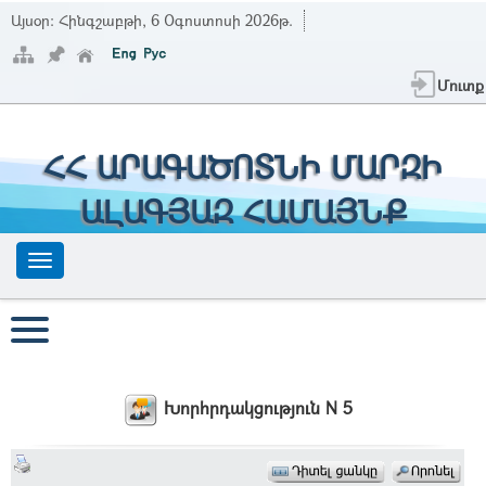
Այսօր:
Հինգշաբթի, 6 Օգոստոսի 2026թ.
Մուտք
ՀՀ ԱՐԱԳԱԾՈՏՆԻ ՄԱՐԶԻ
ԱԼԱԳՅԱԶ ՀԱՄԱՅՆՔ
Խորհրդակցություն N 5